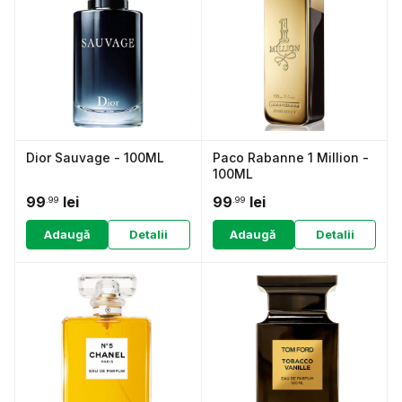
Dior Sauvage - 100ML
Paco Rabanne 1 Million -
100ML
99
lei
99
lei
.99
.99
Adaugă
Detalii
Adaugă
Detalii