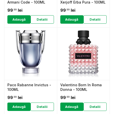
Armani Code - 100ML
Xerjoff Erba Pura - 100ML
99
lei
99
lei
.99
.99
Adaugă
Detalii
Adaugă
Detalii
Paco Rabanne Invictus -
Valentino Born In Roma
100ML
Donna - 100ML
99
lei
99
lei
.99
.99
Adaugă
Detalii
Adaugă
Detalii