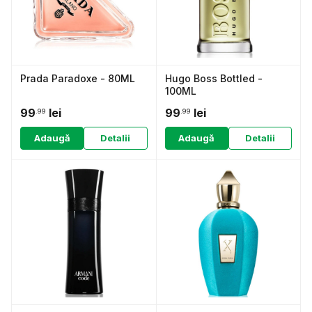
Prada Paradoxe - 80ML
Hugo Boss Bottled -
100ML
99
lei
99
lei
.99
.99
Adaugă
Detalii
Adaugă
Detalii