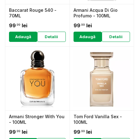
Baccarat Rouge 540 -
Armani Acqua Di Gio
70ML
Profumo - 100ML
99
lei
99
lei
.99
.99
Adaugă
Detalii
Adaugă
Detalii
Armani Stronger With You
Tom Ford Vanilla Sex -
- 100ML
100ML
99
lei
99
lei
.99
.99