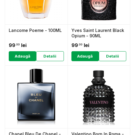
Lancome Poeme - 100ML
Yves Saint Laurent Black
Opium - 90ML
99
lei
99
lei
.99
.99
Adaugă
Detalii
Adaugă
Detalii
Chanel Bleu De Chanel -
Valentino Born In Roma -