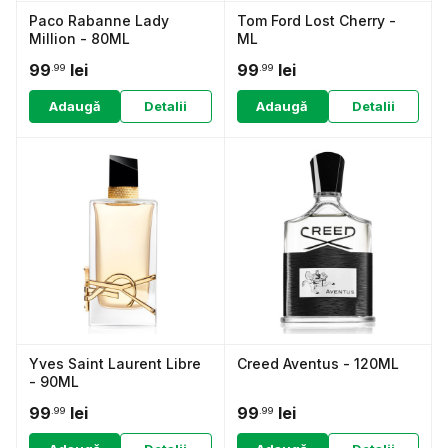
Paco Rabanne Lady
Tom Ford Lost Cherry -
Million - 80ML
ML
99
lei
99
lei
.99
.99
Adaugă
Detalii
Adaugă
Detalii
Yves Saint Laurent Libre
Creed Aventus - 120ML
- 90ML
99
lei
99
lei
.99
.99