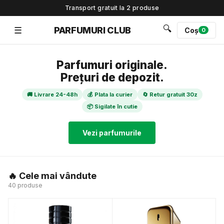
Transport gratuit la 2 produse
🔍
☰
PARFUMURI CLUB
Coș
0
Parfumuri originale.
Prețuri de depozit.
🚚 Livrare 24-48h
💰 Plata la curier
🔄 Retur gratuit 30z
📦 Sigilate în cutie
Vezi parfumurile
🔥 Cele mai vândute
40 produse