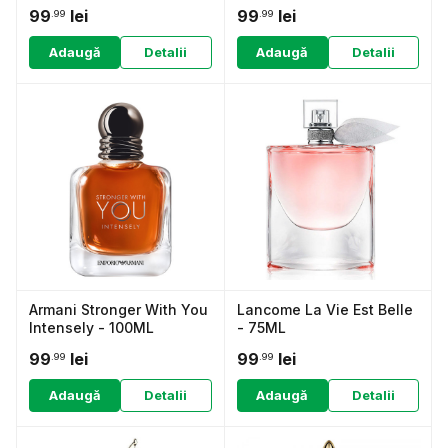
99
lei
99
lei
.99
.99
Adaugă
Detalii
Adaugă
Detalii
Armani Stronger With You
Lancome La Vie Est Belle
Intensely - 100ML
- 75ML
99
lei
99
lei
.99
.99
Adaugă
Detalii
Adaugă
Detalii