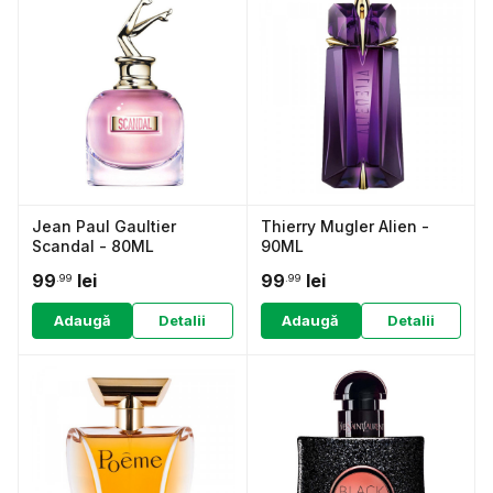
Jean Paul Gaultier
Thierry Mugler Alien -
Scandal - 80ML
90ML
99
lei
99
lei
.99
.99
Adaugă
Detalii
Adaugă
Detalii