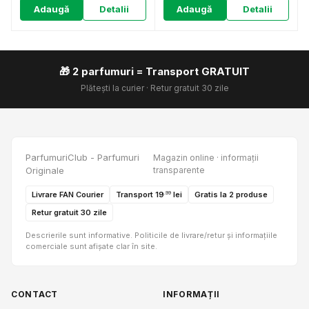
Adaugă
Detalii
Adaugă
Detalii
🎁 2 parfumuri = Transport GRATUIT
Plătești la curier · Retur gratuit 30 zile
ParfumuriClub - Parfumuri
Magazin online · informații
Originale
transparente
Livrare FAN Courier
Transport 19
lei
Gratis la 2 produse
.99
Retur gratuit 30 zile
Descrierile sunt informative. Politicile de livrare/retur și informațiile
comerciale sunt afișate clar în site.
CONTACT
INFORMAȚII