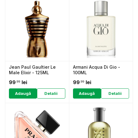
Jean Paul Gaultier Le
Armani Acqua Di Gio -
Male Elixir - 125ML
100ML
99
lei
99
lei
.99
.99
Adaugă
Detalii
Adaugă
Detalii