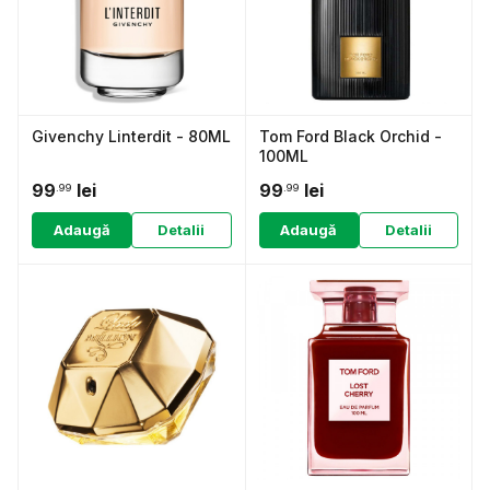
Givenchy Linterdit - 80ML
Tom Ford Black Orchid -
100ML
99
lei
99
lei
.99
.99
Adaugă
Detalii
Adaugă
Detalii