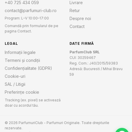
+40 725 434 059
Livrare
contact@parfumuri-club.ro
Retur
Program: L–V 10:00–17:00
Despre noi
Comandă prin formularul de pe
Contact
pagina Contact.
LEGAL
DATE FIRMĂ
Informații legale
ParfumClub SRL
CUI: 30259467
Termeni și condiții
Reg. Com.: J40/2015/59383
Confidențialitate (GDPR)
Adresă: Bucuresti / Mihai Bravu
59
Cookie-uri
SAL / Litigii
Preferințe cookie
Tracking (ex. pixel) se activează
doar cu acordul tău.
© 2026 ParfumuriClub - Parfumuri Originale. Toate drepturile
rezervate.