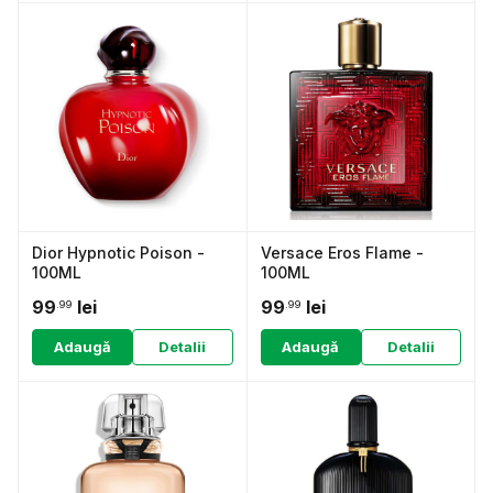
Dior Hypnotic Poison -
Versace Eros Flame -
100ML
100ML
99
lei
99
lei
.99
.99
Adaugă
Detalii
Adaugă
Detalii