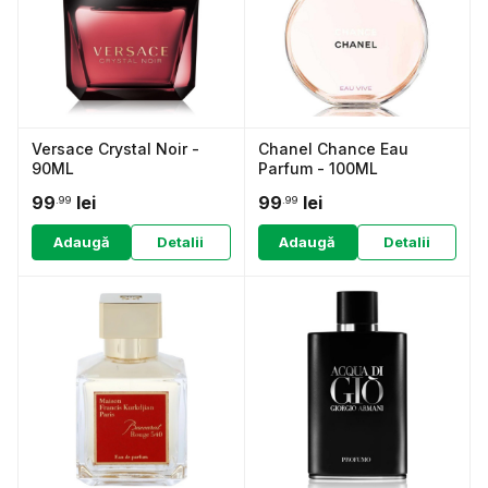
Versace Crystal Noir -
Chanel Chance Eau
90ML
Parfum - 100ML
99
lei
99
lei
.99
.99
Adaugă
Detalii
Adaugă
Detalii