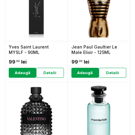
Yves Saint Laurent
Jean Paul Gaultier Le
MYSLF - 90ML
Male Elixir - 125ML
99
lei
99
lei
.99
.99
Adaugă
Detalii
Adaugă
Detalii