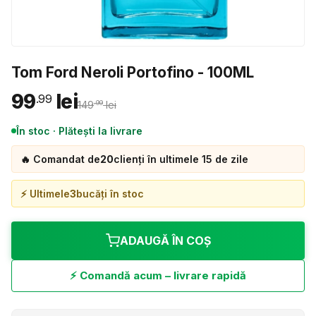
Tom Ford Neroli Portofino - 100ML
99
lei
.99
149
lei
.99
În stoc · Plătești la livrare
🔥 Comandat de
20
clienți în ultimele 15 de zile
⚡ Ultimele
3
bucăți în stoc
ADAUGĂ ÎN COȘ
⚡ Comandă acum – livrare rapidă