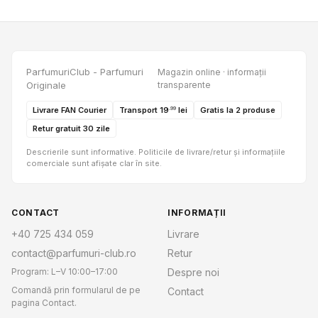
ParfumuriClub - Parfumuri
Magazin online · informații
Originale
transparente
Livrare FAN Courier
Transport 19
lei
Gratis la 2 produse
.99
Retur gratuit 30 zile
Descrierile sunt informative. Politicile de livrare/retur și informațiile
comerciale sunt afișate clar în site.
CONTACT
INFORMAȚII
+40 725 434 059
Livrare
contact@parfumuri-club.ro
Retur
Program: L–V 10:00–17:00
Despre noi
Comandă prin formularul de pe
Contact
pagina Contact.