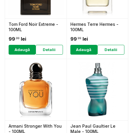
Tom Ford Noir Extreme -
Hermes Terre Hermes -
100ML
100ML
99
lei
99
lei
.99
.99
Adaugă
Detalii
Adaugă
Detalii
Armani Stronger With You
Jean Paul Gaultier Le
- 100ML
Male - 100ML