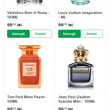
Valentino Born In Roma -
Louis Vuitton Imagination
100ML
- ML
99
lei
99
lei
.99
.99
Adaugă
Detalii
Adaugă
Detalii
Tom Ford Bitter Peach -
Jean Paul Gaultier
100ML
Scandal Men - 100ML
99
lei
99
lei
.99
.99