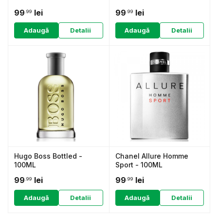
99
lei
99
lei
.99
.99
Adaugă
Detalii
Adaugă
Detalii
Hugo Boss Bottled -
Chanel Allure Homme
100ML
Sport - 100ML
99
lei
99
lei
.99
.99
Adaugă
Detalii
Adaugă
Detalii