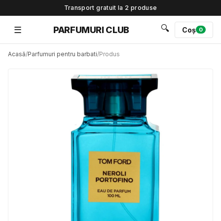
Transport gratuit la 2 produse
🔍
☰
PARFUMURI CLUB
Coș
0
Acasă
/
Parfumuri pentru barbati
/
Produs