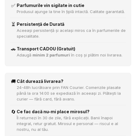
✅
Parfumurile vin sigilate in cutie
Produsul ajunge la tine în țiplă intactă. Calitate garantată.
⏳
Persistență de Durată
Aceeași persistență și același miros ca în parfumeriile de
specialitate.
🚗
Transport CADOU (Gratuit)
Adaugă
minim 2 parfumuri
în coș și plătim noi livrarea.
🚚
Cât durează livrarea?
24-48h lucrătoare prin FAN Courier. Comenzile plasate
până la ora 14:00 se expediază în aceeași zi. Plătești la
curier — fără card, fără avans.
🔄
Ce fac dacă nu-mi place mirosul?
Îl returnezi în 30 de zile, fără explicații. Banii înapoi
integral, retur gratuit. Mirosul e personal — riscul e al
nostru, nu al tău.