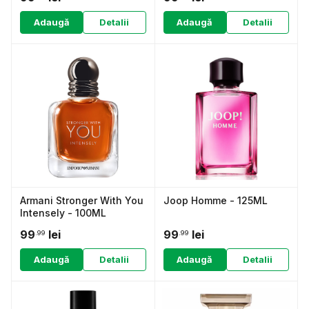
Adaugă
Detalii
Adaugă
Detalii
Armani Stronger With You
Joop Homme - 125ML
Intensely - 100ML
99
lei
99
lei
.99
.99
Adaugă
Detalii
Adaugă
Detalii