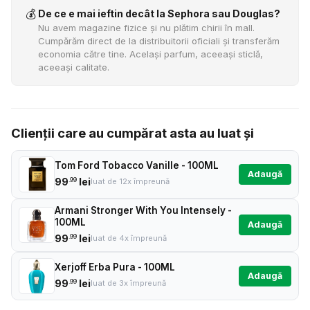
💰
De ce e mai ieftin decât la Sephora sau Douglas?
Nu avem magazine fizice și nu plătim chirii în mall.
Cumpărăm direct de la distribuitorii oficiali și transferăm
economia către tine. Același parfum, aceeași sticlă,
aceeași calitate.
Clienții care au cumpărat asta au luat și
Tom Ford Tobacco Vanille - 100ML
Adaugă
99
lei
.99
luat de 12x împreună
Armani Stronger With You Intensely -
100ML
Adaugă
99
lei
.99
luat de 4x împreună
Xerjoff Erba Pura - 100ML
Adaugă
99
lei
.99
luat de 3x împreună