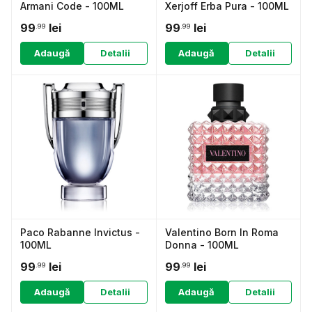
Armani Code - 100ML
Xerjoff Erba Pura - 100ML
99
lei
99
lei
.99
.99
Adaugă
Detalii
Adaugă
Detalii
Paco Rabanne Invictus -
Valentino Born In Roma
100ML
Donna - 100ML
99
lei
99
lei
.99
.99
Adaugă
Detalii
Adaugă
Detalii