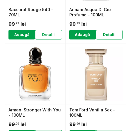
Baccarat Rouge 540 -
Armani Acqua Di Gio
70ML
Profumo - 100ML
99
lei
99
lei
.99
.99
Adaugă
Detalii
Adaugă
Detalii
Armani Stronger With You
Tom Ford Vanilla Sex -
- 100ML
100ML
99
lei
99
lei
.99
.99