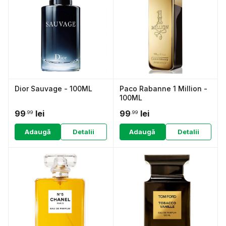
Dior Sauvage - 100ML
Paco Rabanne 1 Million -
100ML
99
lei
99
lei
.99
.99
Adaugă
Detalii
Adaugă
Detalii