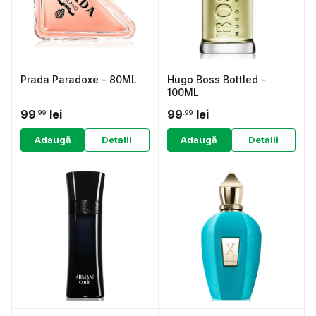
Prada Paradoxe - 80ML
Hugo Boss Bottled -
100ML
99
lei
99
lei
.99
.99
Adaugă
Detalii
Adaugă
Detalii