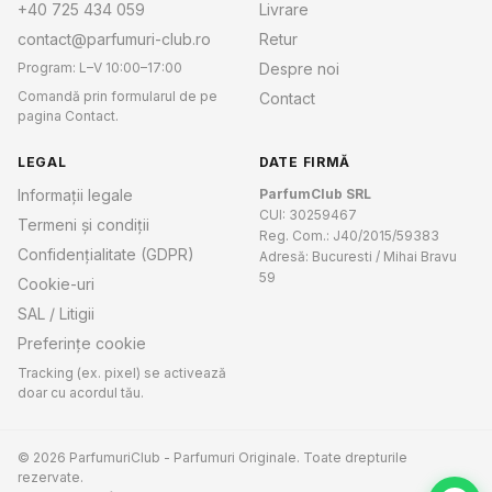
+40 725 434 059
Livrare
contact@parfumuri-club.ro
Retur
Program: L–V 10:00–17:00
Despre noi
Comandă prin formularul de pe
Contact
pagina Contact.
LEGAL
DATE FIRMĂ
Informații legale
ParfumClub SRL
CUI: 30259467
Termeni și condiții
Reg. Com.: J40/2015/59383
Confidențialitate (GDPR)
Adresă: Bucuresti / Mihai Bravu
59
Cookie-uri
SAL / Litigii
Preferințe cookie
Tracking (ex. pixel) se activează
doar cu acordul tău.
© 2026 ParfumuriClub - Parfumuri Originale. Toate drepturile
rezervate.