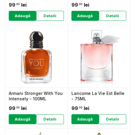
99
lei
99
lei
.99
.99
Adaugă
Detalii
Adaugă
Detalii
Armani Stronger With You
Lancome La Vie Est Belle
Intensely - 100ML
- 75ML
99
lei
99
lei
.99
.99
Adaugă
Detalii
Adaugă
Detalii