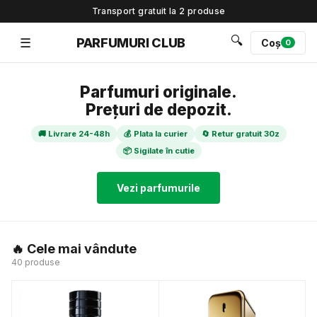
Transport gratuit la 2 produse
🔍
☰
PARFUMURI CLUB
Coș
0
Parfumuri originale.
Prețuri de depozit.
🚚 Livrare 24-48h
💰 Plata la curier
🔄 Retur gratuit 30z
📦 Sigilate în cutie
Vezi parfumurile
🔥 Cele mai vândute
40 produse