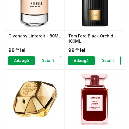
Givenchy Linterdit - 80ML
Tom Ford Black Orchid -
100ML
99
lei
99
lei
.99
.99
Adaugă
Detalii
Adaugă
Detalii