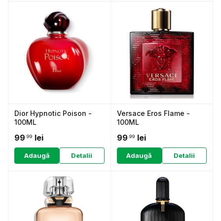
Dior Hypnotic Poison -
Versace Eros Flame -
100ML
100ML
99
lei
99
lei
.99
.99
Adaugă
Detalii
Adaugă
Detalii