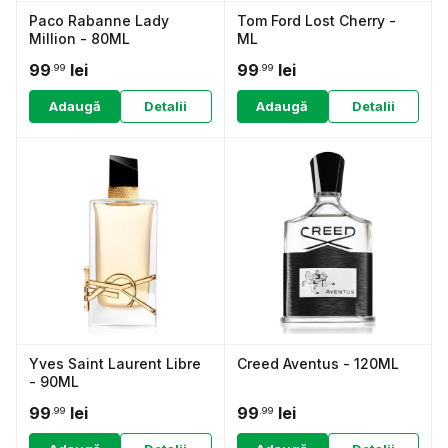
Paco Rabanne Lady
Tom Ford Lost Cherry -
Million - 80ML
ML
99
lei
99
lei
.99
.99
Adaugă
Detalii
Adaugă
Detalii
Yves Saint Laurent Libre
Creed Aventus - 120ML
- 90ML
99
lei
99
lei
.99
.99