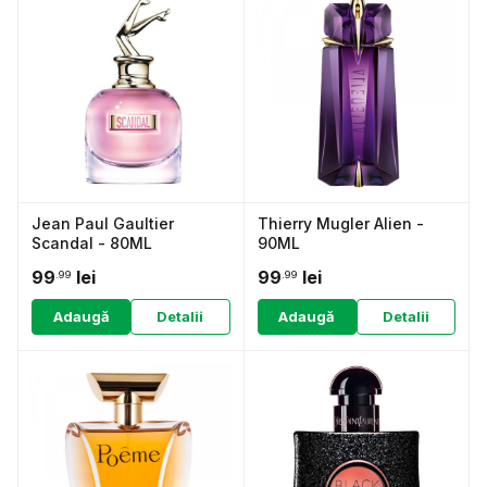
Jean Paul Gaultier
Thierry Mugler Alien -
Scandal - 80ML
90ML
99
lei
99
lei
.99
.99
Adaugă
Detalii
Adaugă
Detalii