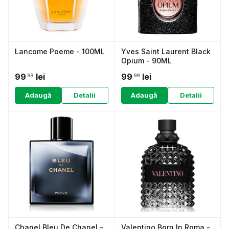
Lancome Poeme - 100ML
Yves Saint Laurent Black
Opium - 90ML
99
lei
99
lei
.99
.99
Adaugă
Detalii
Adaugă
Detalii
Chanel Bleu De Chanel -
Valentino Born In Roma -