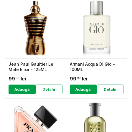
Jean Paul Gaultier Le
Armani Acqua Di Gio -
Male Elixir - 125ML
100ML
99
lei
99
lei
.99
.99
Adaugă
Detalii
Adaugă
Detalii