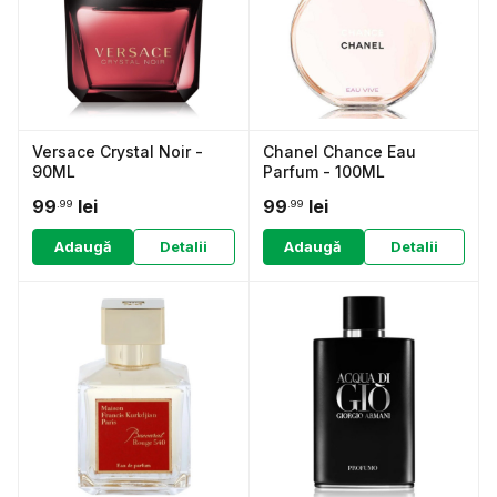
Versace Crystal Noir -
Chanel Chance Eau
90ML
Parfum - 100ML
99
lei
99
lei
.99
.99
Adaugă
Detalii
Adaugă
Detalii