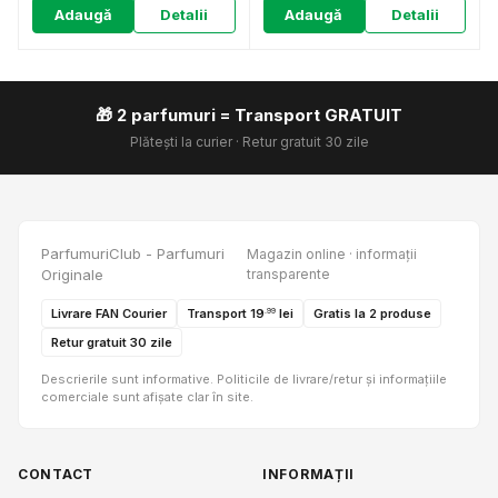
Adaugă
Detalii
Adaugă
Detalii
🎁 2 parfumuri = Transport GRATUIT
Plătești la curier · Retur gratuit 30 zile
ParfumuriClub - Parfumuri
Magazin online · informații
Originale
transparente
Livrare FAN Courier
Transport 19
lei
Gratis la 2 produse
.99
Retur gratuit 30 zile
Descrierile sunt informative. Politicile de livrare/retur și informațiile
comerciale sunt afișate clar în site.
CONTACT
INFORMAȚII