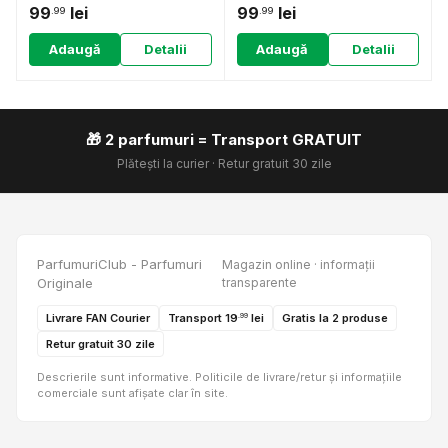
99
lei
99
lei
.99
.99
Adaugă
Detalii
Adaugă
Detalii
🎁 2 parfumuri = Transport GRATUIT
Plătești la curier · Retur gratuit 30 zile
ParfumuriClub - Parfumuri
Magazin online · informații
Originale
transparente
Livrare FAN Courier
Transport 19
lei
Gratis la 2 produse
.99
Retur gratuit 30 zile
Descrierile sunt informative. Politicile de livrare/retur și informațiile
comerciale sunt afișate clar în site.