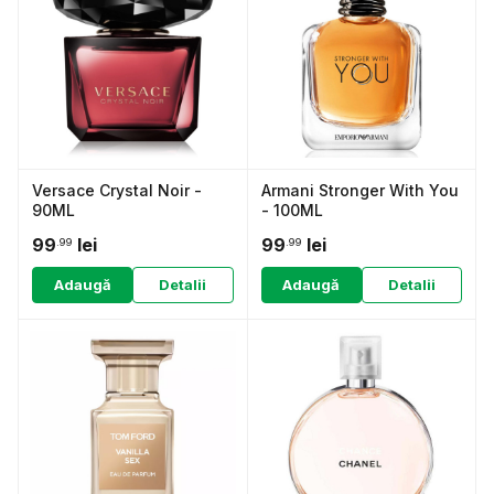
Versace Crystal Noir -
Armani Stronger With You
90ML
- 100ML
99
lei
99
lei
.99
.99
Adaugă
Detalii
Adaugă
Detalii