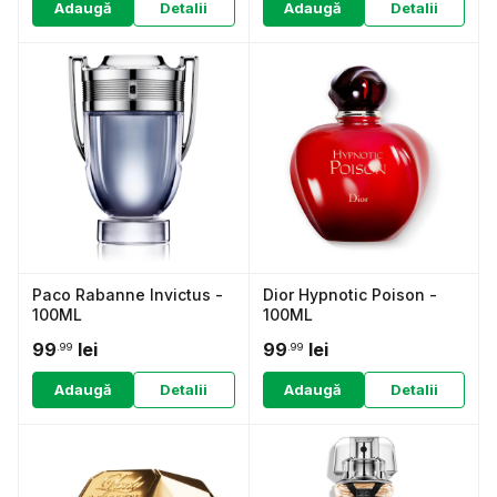
Adaugă
Detalii
Adaugă
Detalii
Paco Rabanne Invictus -
Dior Hypnotic Poison -
100ML
100ML
99
lei
99
lei
.99
.99
Adaugă
Detalii
Adaugă
Detalii