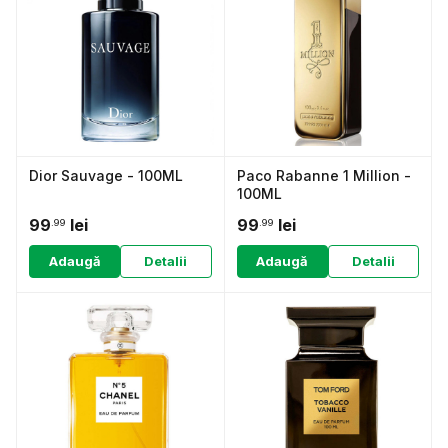
Dior Sauvage - 100ML
Paco Rabanne 1 Million -
100ML
99
lei
99
lei
.99
.99
Adaugă
Detalii
Adaugă
Detalii