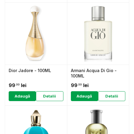
Dior Jadore - 100ML
Armani Acqua Di Gio -
100ML
99
lei
99
lei
.99
.99
Adaugă
Detalii
Adaugă
Detalii