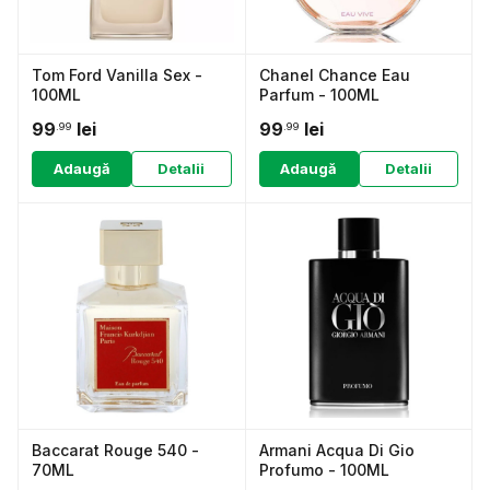
Tom Ford Vanilla Sex -
Chanel Chance Eau
100ML
Parfum - 100ML
99
lei
99
lei
.99
.99
Adaugă
Detalii
Adaugă
Detalii
Baccarat Rouge 540 -
Armani Acqua Di Gio
70ML
Profumo - 100ML