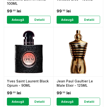
100ML
99
lei
99
lei
.99
.99
Adaugă
Detalii
Adaugă
Detalii
Yves Saint Laurent Black
Jean Paul Gaultier Le
Opium - 90ML
Male Elixir - 125ML
99
lei
99
lei
.99
.99
Adaugă
Detalii
Adaugă
Detalii