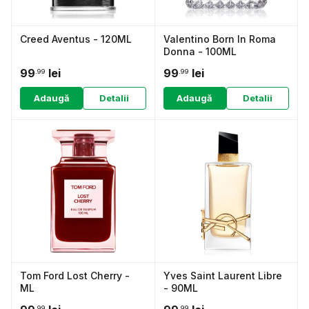
Creed Aventus - 120ML
Valentino Born In Roma
Donna - 100ML
99
lei
99
lei
.99
.99
Adaugă
Detalii
Adaugă
Detalii
Tom Ford Lost Cherry -
Yves Saint Laurent Libre
ML
- 90ML
.99
.99