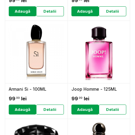
99
lei
99
lei
Adaugă
Detalii
Adaugă
Detalii
Armani Si - 100ML
Joop Homme - 125ML
99
lei
99
lei
.99
.99
Adaugă
Detalii
Adaugă
Detalii