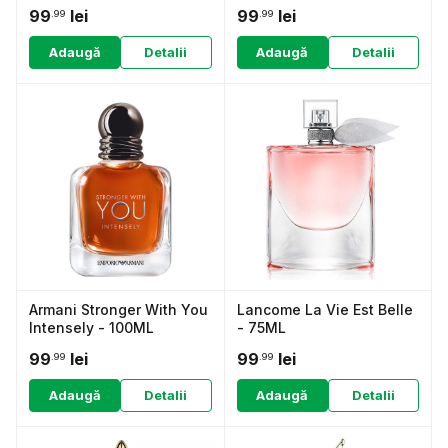
99
lei
99
lei
.99
.99
Adaugă
Detalii
Adaugă
Detalii
Armani Stronger With You
Lancome La Vie Est Belle
Intensely - 100ML
- 75ML
99
lei
99
lei
.99
.99
Adaugă
Detalii
Adaugă
Detalii