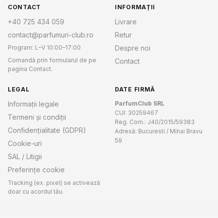
CONTACT
INFORMAȚII
+40 725 434 059
Livrare
contact@parfumuri-club.ro
Retur
Program: L–V 10:00–17:00
Despre noi
Comandă prin formularul de pe
Contact
pagina Contact.
LEGAL
DATE FIRMĂ
Informații legale
ParfumClub SRL
CUI: 30259467
Termeni și condiții
Reg. Com.: J40/2015/59383
Confidențialitate (GDPR)
Adresă: Bucuresti / Mihai Bravu
59
Cookie-uri
SAL / Litigii
Preferințe cookie
Tracking (ex. pixel) se activează
doar cu acordul tău.