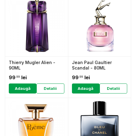
Thierry Mugler Alien -
Jean Paul Gaultier
90ML
Scandal - 80ML
99
lei
99
lei
.99
.99
Adaugă
Detalii
Adaugă
Detalii