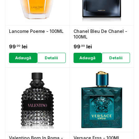
Lancome Poeme - 100ML
Chanel Bleu De Chanel -
100ML
99
lei
99
lei
.99
.99
Adaugă
Detalii
Adaugă
Detalii
Valentino Born In Roma -
Versace Eros - 100ML