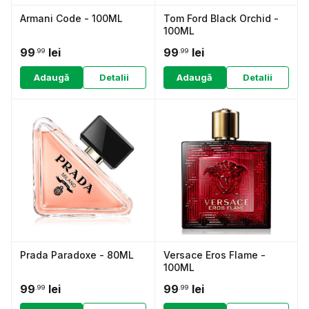
Armani Code - 100ML
Tom Ford Black Orchid -
100ML
99
lei
99
lei
.99
.99
Adaugă
Detalii
Adaugă
Detalii
Prada Paradoxe - 80ML
Versace Eros Flame -
100ML
99
lei
99
lei
.99
.99