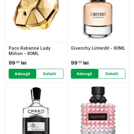
Paco Rabanne Lady
Givenchy Linterdit - 80ML
Million - 80ML
99
lei
99
lei
.99
.99
Adaugă
Detalii
Adaugă
Detalii