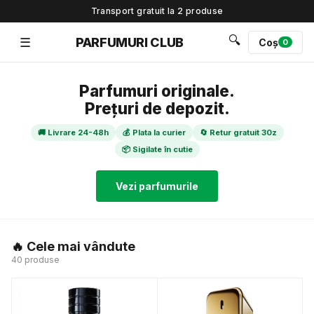
Transport gratuit la 2 produse
🔍
☰
PARFUMURI CLUB
Coș
0
Parfumuri originale.
Prețuri de depozit.
🚚 Livrare 24-48h
💰 Plata la curier
🔄 Retur gratuit 30z
📦 Sigilate în cutie
Vezi parfumurile
🔥 Cele mai vândute
40 produse