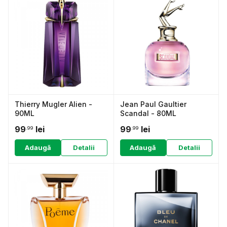
Thierry Mugler Alien -
Jean Paul Gaultier
90ML
Scandal - 80ML
99
lei
99
lei
.99
.99
Adaugă
Detalii
Adaugă
Detalii