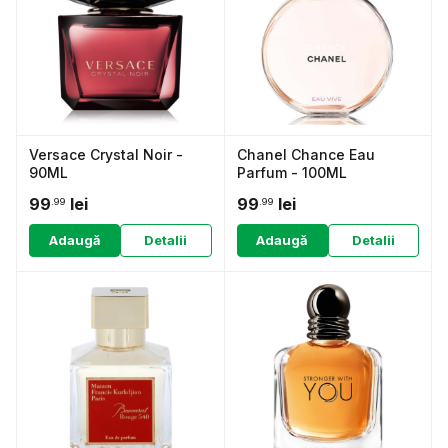
Versace Crystal Noir -
Chanel Chance Eau
90ML
Parfum - 100ML
99
lei
99
lei
.99
.99
Adaugă
Detalii
Adaugă
Detalii