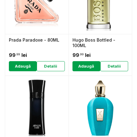
Prada Paradoxe - 80ML
Hugo Boss Bottled -
100ML
99
lei
99
lei
.99
.99
Adaugă
Detalii
Adaugă
Detalii