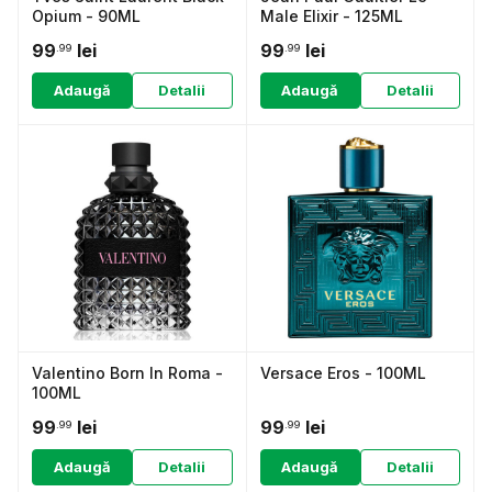
Opium - 90ML
Male Elixir - 125ML
99
lei
99
lei
.99
.99
Adaugă
Detalii
Adaugă
Detalii
Valentino Born In Roma -
Versace Eros - 100ML
100ML
99
lei
99
lei
.99
.99
Adaugă
Detalii
Adaugă
Detalii