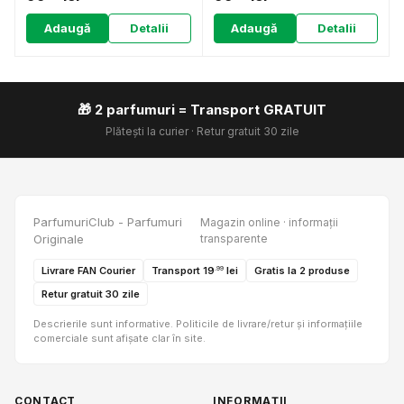
Adaugă
Detalii
Adaugă
Detalii
🎁 2 parfumuri = Transport GRATUIT
Plătești la curier · Retur gratuit 30 zile
ParfumuriClub - Parfumuri
Magazin online · informații
Originale
transparente
Livrare FAN Courier
Transport 19
lei
Gratis la 2 produse
.99
Retur gratuit 30 zile
Descrierile sunt informative. Politicile de livrare/retur și informațiile
comerciale sunt afișate clar în site.
CONTACT
INFORMAȚII