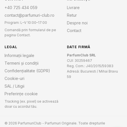
+40 725 434 059
Livrare
contact@parfumuri-club.ro
Retur
Program: L–V 10:00–17:00
Despre noi
Comandă prin formularul de pe
Contact
pagina Contact.
LEGAL
DATE FIRMĂ
Informații legale
ParfumClub SRL
CUI: 30259467
Termeni și condiții
Reg. Com.: J40/2015/59383
Confidențialitate (GDPR)
Adresă: Bucuresti / Mihai Bravu
59
Cookie-uri
SAL / Litigii
Preferințe cookie
Tracking (ex. pixel) se activează
doar cu acordul tău.
© 2026 ParfumuriClub - Parfumuri Originale. Toate drepturile