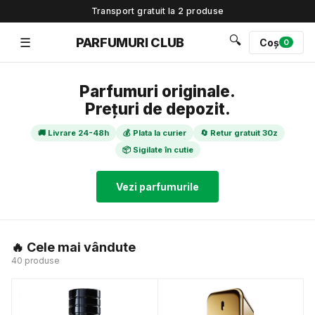
Transport gratuit la 2 produse
🔍
☰
PARFUMURI CLUB
Coș
0
Parfumuri originale.
Prețuri de depozit.
🚚 Livrare 24-48h
💰 Plata la curier
🔄 Retur gratuit 30z
📦 Sigilate în cutie
Vezi parfumurile
🔥 Cele mai vândute
40 produse