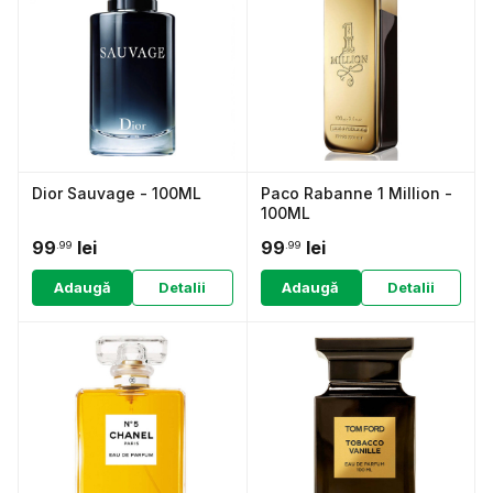
Dior Sauvage - 100ML
Paco Rabanne 1 Million -
100ML
99
lei
99
lei
.99
.99
Adaugă
Detalii
Adaugă
Detalii