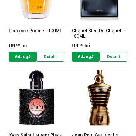
Lancome Poeme - 100ML
Chanel Bleu De Chanel -
100ML
99
lei
99
lei
.99
.99
Adaugă
Detalii
Adaugă
Detalii
Yves Saint Laurent Black
Jean Paul Gaultier Le