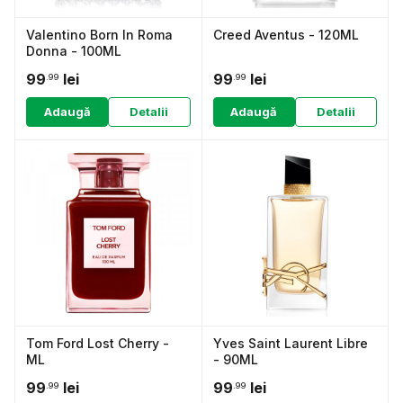
Valentino Born In Roma
Creed Aventus - 120ML
Donna - 100ML
99
lei
99
lei
.99
.99
Adaugă
Detalii
Adaugă
Detalii
Tom Ford Lost Cherry -
Yves Saint Laurent Libre
ML
- 90ML
99
lei
99
lei
.99
.99