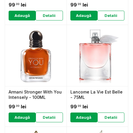
99
lei
99
lei
.99
.99
Adaugă
Detalii
Adaugă
Detalii
Armani Stronger With You
Lancome La Vie Est Belle
Intensely - 100ML
- 75ML
99
lei
99
lei
.99
.99
Adaugă
Detalii
Adaugă
Detalii