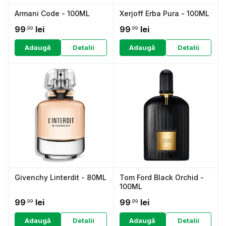
Armani Code - 100ML
Xerjoff Erba Pura - 100ML
99
lei
99
lei
.99
.99
Adaugă
Detalii
Adaugă
Detalii
Givenchy Linterdit - 80ML
Tom Ford Black Orchid -
100ML
99
lei
99
lei
.99
.99
Adaugă
Detalii
Adaugă
Detalii