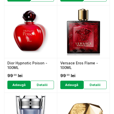
Dior Hypnotic Poison -
Versace Eros Flame -
100ML
100ML
99
lei
99
lei
.99
.99
Adaugă
Detalii
Adaugă
Detalii