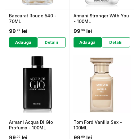
Baccarat Rouge 540 -
Armani Stronger With You
70ML
- 100ML
99
lei
99
lei
.99
.99
Adaugă
Detalii
Adaugă
Detalii
Armani Acqua Di Gio
Tom Ford Vanilla Sex -
Profumo - 100ML
100ML
99
lei
99
lei
.99
.99