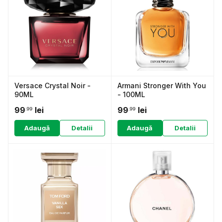
Versace Crystal Noir -
Armani Stronger With You
90ML
- 100ML
99
lei
99
lei
.99
.99
Adaugă
Detalii
Adaugă
Detalii