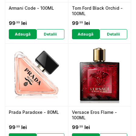
Armani Code - 100ML
Tom Ford Black Orchid -
100ML
99
lei
99
lei
.99
.99
Adaugă
Detalii
Adaugă
Detalii
Prada Paradoxe - 80ML
Versace Eros Flame -
100ML
99
lei
99
lei
.99
.99