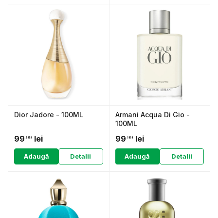
Dior Jadore - 100ML
Armani Acqua Di Gio -
100ML
99
lei
99
lei
.99
.99
Adaugă
Detalii
Adaugă
Detalii