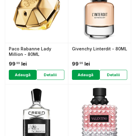
Paco Rabanne Lady
Givenchy Linterdit - 80ML
Million - 80ML
99
lei
99
lei
.99
.99
Adaugă
Detalii
Adaugă
Detalii