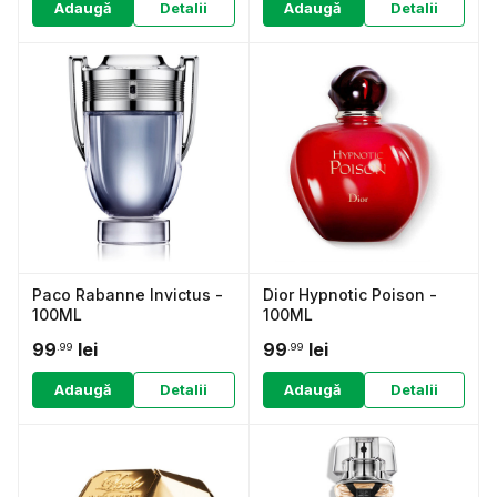
Adaugă
Detalii
Adaugă
Detalii
Paco Rabanne Invictus -
Dior Hypnotic Poison -
100ML
100ML
99
lei
99
lei
.99
.99
Adaugă
Detalii
Adaugă
Detalii