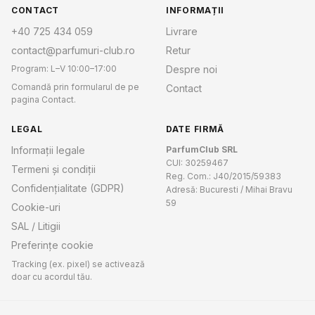
CONTACT
INFORMAȚII
+40 725 434 059
Livrare
contact@parfumuri-club.ro
Retur
Program: L–V 10:00–17:00
Despre noi
Comandă prin formularul de pe
Contact
pagina Contact.
LEGAL
DATE FIRMĂ
Informații legale
ParfumClub SRL
CUI: 30259467
Termeni și condiții
Reg. Com.: J40/2015/59383
Confidențialitate (GDPR)
Adresă: Bucuresti / Mihai Bravu
59
Cookie-uri
SAL / Litigii
Preferințe cookie
Tracking (ex. pixel) se activează
doar cu acordul tău.