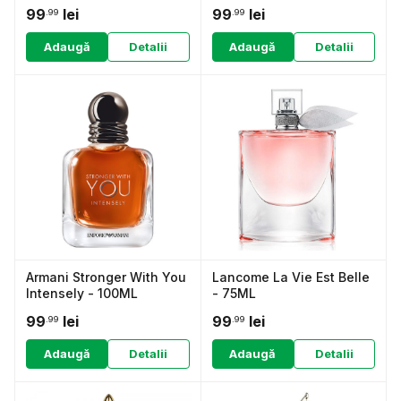
99
lei
99
lei
.99
.99
Adaugă
Detalii
Adaugă
Detalii
Armani Stronger With You
Lancome La Vie Est Belle
Intensely - 100ML
- 75ML
99
lei
99
lei
.99
.99
Adaugă
Detalii
Adaugă
Detalii