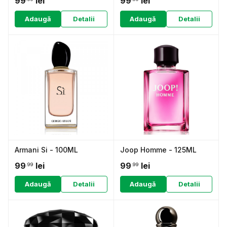
99
lei
99
lei
Adaugă
Detalii
Adaugă
Detalii
Armani Si - 100ML
Joop Homme - 125ML
99
lei
99
lei
.99
.99
Adaugă
Detalii
Adaugă
Detalii