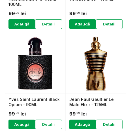
100ML
99
lei
99
lei
.99
.99
Adaugă
Detalii
Adaugă
Detalii
Yves Saint Laurent Black
Jean Paul Gaultier Le
Opium - 90ML
Male Elixir - 125ML
99
lei
99
lei
.99
.99
Adaugă
Detalii
Adaugă
Detalii