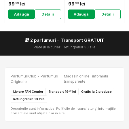
99
lei
99
lei
.99
.99
Adaugă
Detalii
Adaugă
Detalii
🎁 2 parfumuri = Transport GRATUIT
Plătești la curier · Retur gratuit 30 zile
ParfumuriClub - Parfumuri
Magazin online · informații
Originale
transparente
Livrare FAN Courier
Transport 19
lei
Gratis la 2 produse
.99
Retur gratuit 30 zile
Descrierile sunt informative. Politicile de livrare/retur și informațiile
comerciale sunt afișate clar în site.