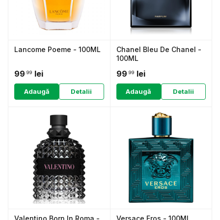
Lancome Poeme - 100ML
Chanel Bleu De Chanel -
100ML
99
lei
99
lei
.99
.99
Adaugă
Detalii
Adaugă
Detalii
Valentino Born In Roma -
Versace Eros - 100ML