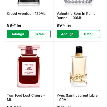
Creed Aventus - 120ML
Valentino Born In Roma
Donna - 100ML
99
lei
99
lei
.99
.99
Adaugă
Detalii
Adaugă
Detalii
Tom Ford Lost Cherry -
Yves Saint Laurent Libre
ML
- 90ML
.99
.99