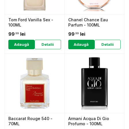
Tom Ford Vanilla Sex -
Chanel Chance Eau
100ML
Parfum - 100ML
99
lei
99
lei
.99
.99
Adaugă
Detalii
Adaugă
Detalii
Baccarat Rouge 540 -
Armani Acqua Di Gio
70ML
Profumo - 100ML