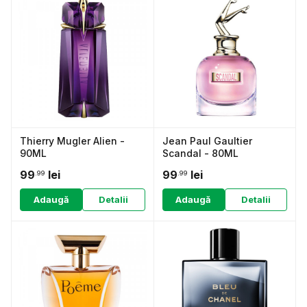
Thierry Mugler Alien -
Jean Paul Gaultier
90ML
Scandal - 80ML
99
lei
99
lei
.99
.99
Adaugă
Detalii
Adaugă
Detalii