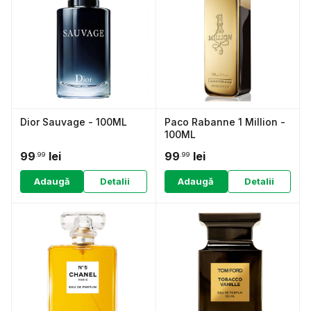
Dior Sauvage - 100ML
Paco Rabanne 1 Million -
100ML
99
lei
99
lei
.99
.99
Adaugă
Detalii
Adaugă
Detalii