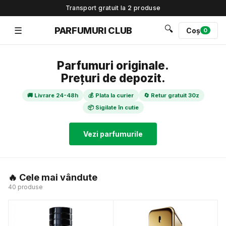
Transport gratuit la 2 produse
🔍
☰
PARFUMURI CLUB
Coș
0
Parfumuri originale.
Prețuri de depozit.
🚚 Livrare 24-48h
💰 Plata la curier
🔄 Retur gratuit 30z
📦 Sigilate în cutie
Vezi parfumurile
🔥 Cele mai vândute
40 produse