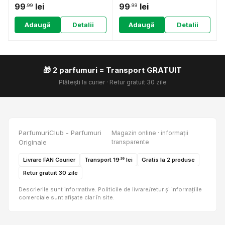
99
lei
99
lei
.99
.99
Adaugă
Detalii
Adaugă
Detalii
🎁 2 parfumuri = Transport GRATUIT
Plătești la curier · Retur gratuit 30 zile
ParfumuriClub - Parfumuri
Magazin online · informații
Originale
transparente
Livrare FAN Courier
Transport 19
lei
Gratis la 2 produse
.99
Retur gratuit 30 zile
Descrierile sunt informative. Politicile de livrare/retur și informațiile
comerciale sunt afișate clar în site.