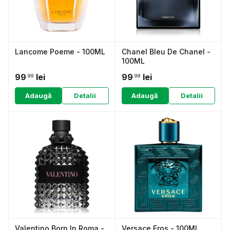
Lancome Poeme - 100ML
Chanel Bleu De Chanel -
100ML
99
lei
99
lei
.99
.99
Adaugă
Detalii
Adaugă
Detalii
Valentino Born In Roma -
Versace Eros - 100ML