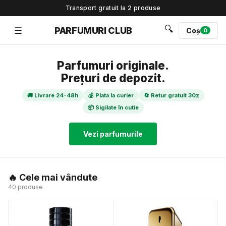
Transport gratuit la 2 produse
🔍
☰
PARFUMURI CLUB
Coș
0
Parfumuri originale.
Prețuri de depozit.
🚚 Livrare 24-48h
💰 Plata la curier
🔄 Retur gratuit 30z
📦 Sigilate în cutie
Vezi parfumurile
🔥 Cele mai vândute
40 produse