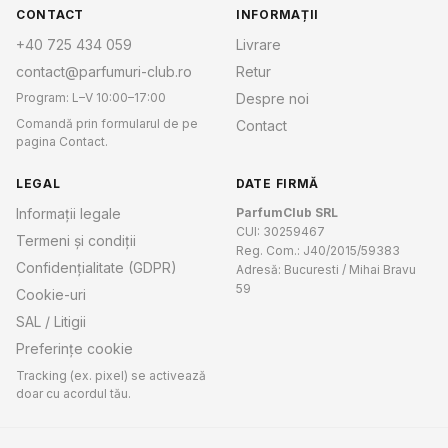
CONTACT
INFORMAȚII
+40 725 434 059
Livrare
contact@parfumuri-club.ro
Retur
Program: L–V 10:00–17:00
Despre noi
Comandă prin formularul de pe
Contact
pagina Contact.
LEGAL
DATE FIRMĂ
Informații legale
ParfumClub SRL
CUI: 30259467
Termeni și condiții
Reg. Com.: J40/2015/59383
Confidențialitate (GDPR)
Adresă: Bucuresti / Mihai Bravu
59
Cookie-uri
SAL / Litigii
Preferințe cookie
Tracking (ex. pixel) se activează
doar cu acordul tău.