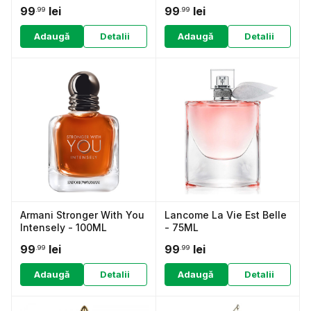
99
lei
99
lei
.99
.99
Adaugă
Detalii
Adaugă
Detalii
Armani Stronger With You
Lancome La Vie Est Belle
Intensely - 100ML
- 75ML
99
lei
99
lei
.99
.99
Adaugă
Detalii
Adaugă
Detalii