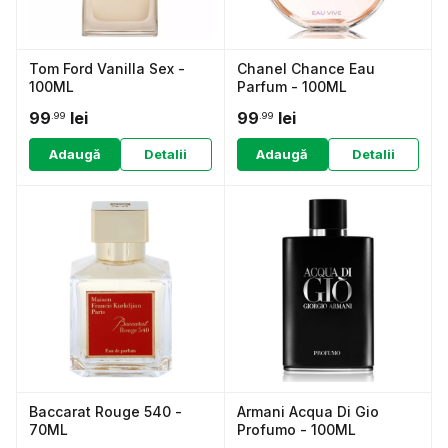
Tom Ford Vanilla Sex -
Chanel Chance Eau
100ML
Parfum - 100ML
99
lei
99
lei
.99
.99
Adaugă
Detalii
Adaugă
Detalii
Baccarat Rouge 540 -
Armani Acqua Di Gio
70ML
Profumo - 100ML