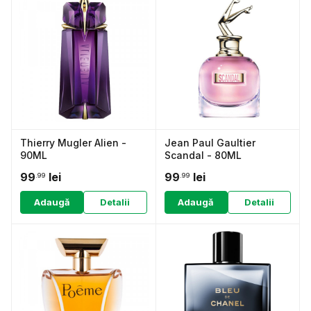
Thierry Mugler Alien -
Jean Paul Gaultier
90ML
Scandal - 80ML
99
lei
99
lei
.99
.99
Adaugă
Detalii
Adaugă
Detalii