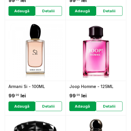
99
lei
99
lei
Adaugă
Detalii
Adaugă
Detalii
Armani Si - 100ML
Joop Homme - 125ML
99
lei
99
lei
.99
.99
Adaugă
Detalii
Adaugă
Detalii