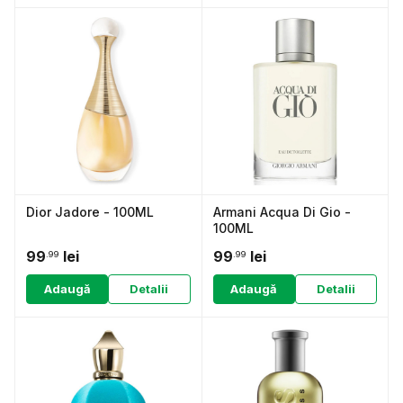
Dior Jadore - 100ML
Armani Acqua Di Gio -
100ML
99
lei
99
lei
.99
.99
Adaugă
Detalii
Adaugă
Detalii