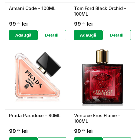
Armani Code - 100ML
Tom Ford Black Orchid -
100ML
99
lei
99
lei
.99
.99
Adaugă
Detalii
Adaugă
Detalii
Prada Paradoxe - 80ML
Versace Eros Flame -
100ML
99
lei
99
lei
.99
.99