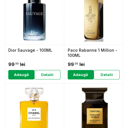
Dior Sauvage - 100ML
Paco Rabanne 1 Million -
100ML
99
lei
99
lei
.99
.99
Adaugă
Detalii
Adaugă
Detalii