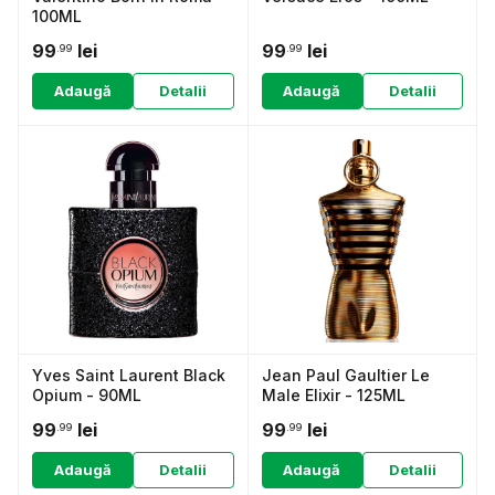
100ML
99
lei
99
lei
.99
.99
Adaugă
Detalii
Adaugă
Detalii
Yves Saint Laurent Black
Jean Paul Gaultier Le
Opium - 90ML
Male Elixir - 125ML
99
lei
99
lei
.99
.99
Adaugă
Detalii
Adaugă
Detalii