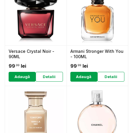
Versace Crystal Noir -
Armani Stronger With You
90ML
- 100ML
99
lei
99
lei
.99
.99
Adaugă
Detalii
Adaugă
Detalii