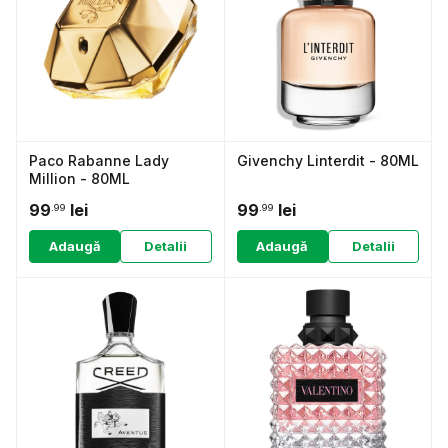
Paco Rabanne Lady
Givenchy Linterdit - 80ML
Million - 80ML
99
lei
99
lei
.99
.99
Adaugă
Detalii
Adaugă
Detalii