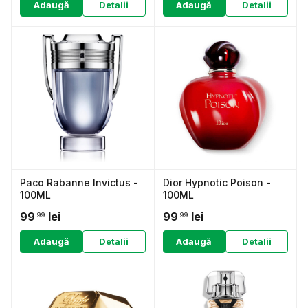
Adaugă
Detalii
Adaugă
Detalii
Paco Rabanne Invictus -
Dior Hypnotic Poison -
100ML
100ML
99
lei
99
lei
.99
.99
Adaugă
Detalii
Adaugă
Detalii